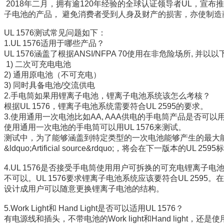
2018
年二月，拥有逾
120
年经验的全球认证领导者
UL
，宣布推
子电池的产品，
避免消费者受到人身及财产的损害，亦使制造
UL 1576
测试常见问题如下：
1.UL 1576
适用于哪些产品？
UL 1576
涵盖了根据
ANSI/NFPA 70
使用在非危险场所
,
并以以
1)
二次可充电电池
2)
通用原电池（不可充电）
3)
同时具备电池
/
交流供电
2.
手电筒如果用锂离子电池，锂离子电池系统该怎么考核？
根据
UL 1576
，锂离子电池系统需要符合
UL 2595
的要求。
3.
使用通用一次电池比如
AA, AAA
供电的手电筒产品是否可以
使用通用一次电池的手电筒可以用
UL 1576
来测试。
测试中，为了能够涵盖到特定类型的一次电池能够产生的最大
&ldquo;Artificial source&rdquo;
，将会在下一版本的
UL 2595
标
4.UL 1576
是否接受手电筒使用用户可拆换的可充电锂离子电
不可以。
UL 1576
要求锂离子电池系统应该要符合
UL 2595
。在
设计成用户可以随意更换锂离子电池的结构。
5.Work Light
和
Hand Light
是否可以适用
UL 1576
？
有电源线和插头，不带电池的
Work light
和
Hand light
，还是使