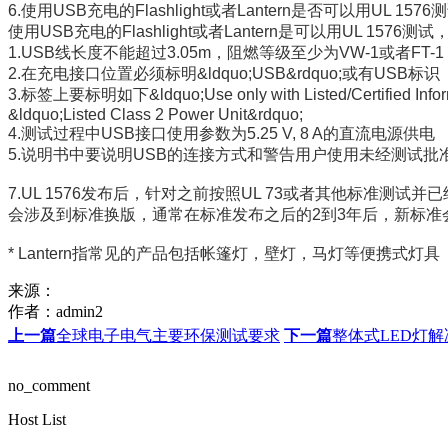
6.
使用
USB
充电的
Flashlight
或者
Lantern
是否可以用
UL 1576
测
使用
USB
充电的
Flashlight
或者
Lantern
是可以用
UL 1576
测试
1.USB
线长度不能超过
3.05m
，阻燃等级至少为
VW-1
或者
FT-1
2.
在充电接口位置必须标明
&ldquo;USB&rdquo;
或有
USB
标识
3.
标签上要标明如下
&ldquo;Use only with Listed/Certified In
&ldquo;Listed Class 2 Power Unit&rdquo;
4.
测试过程中
USB
接口使用参数为
5.25 V, 8 A
的直流电源供电
5.
说明书中要说明
USB
的连接方式和警告用户使用未经测试批
7.UL 1576
发布后，针对之前按照
UL 73
或者其他标准测试并已
会涉及到标准换版，通常在标准发布之后的
2
到
3
年后，新标准
* Lantern
指常见的产品包括帐篷灯，壁灯，马灯等便携式灯具
来源：
作者：
admin2
上一篇
全球电子电气主要环保测试要求
下一篇
整体式LED灯
no_comment
Host List