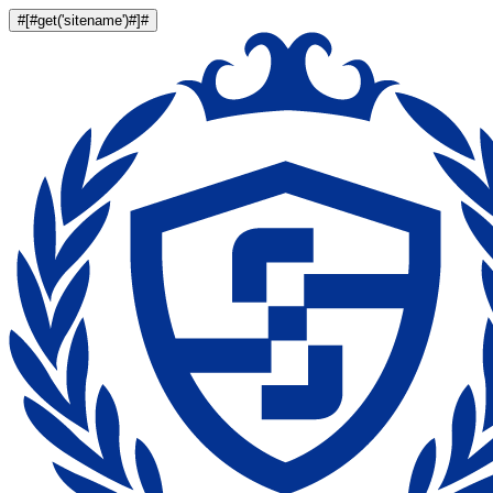
#[#get('sitename')#]#