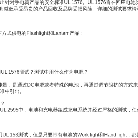
出针对手电筒产品的安全标准
UL 1576
。
UL 1576
旨在回应电池
商减低承受昂贵的产品回收及品牌受损风险。详细的测试要求请
下方式供电的
Flashlight
和
Lantern
产品：
用
UL 1576
测试？测试中用什么作为电源？
能量，是通过
DC
电源或者特殊的电池，再通过调节阻抗的方式来
准中引出。
池？
UL 2595
中，电池和充电器组成充电系统并经过严格的测试，任
用
UL 153
测试，但是只要带有电池的
Work light
和
Hand light
，都