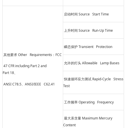
Source Start Time
启动时间
Source Run-Up Time
上升时间
Transient Protection
瞬态保护
Other Requirements
FCC
其他要求
：
Allowable Lamp Bases
允许的灯头
47 CFR including Part 2 and
Part 18
、
Rapid-Cycle Stress
快速循环应力测试
ANSI C78.5
ANSI/IEEE C62.41
、
Test
Operating Frequency
工作频率
Maximum Mercury
最大汞含量
Content