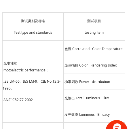
测试类别及标准
测试项目
Test type and standards
testing item
Correlated Color Temperature
色温
光电性能
Color Rendering Index
显色指数
Photoelectric performance
：
IES LM-66
IES LM-9
CIE No.13.3-
Power distribution
、
、
功率因数
1995
、
Total Luminous Flux
光输出
ANSI C82.77-2002
Luminous Efficacy
发光效率