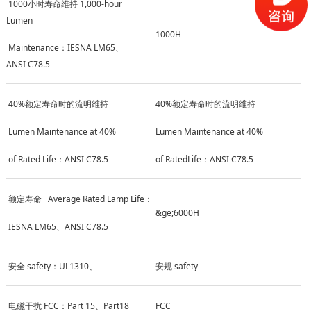
1000
1,000-hour
小时寿命维持
Lumen
1000H
Maintenance
IESNA LM65
：
、
ANSI C78.5
40%
40%
额定寿命时的流明维持
额定寿命时的流明维持
Lumen Maintenance at 40%
Lumen Maintenance at 40%
of Rated Life
ANSI C78.5
of RatedLife
ANSI C78.5
：
：
Average Rated Lamp Life
额定寿命
：
&ge;6000H
IESNA LM65
ANSI C78.5
、
safety
UL1310
safety
安全
：
、
安规
FCC
Part 15
Part18
FCC
电磁干扰
：
、