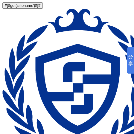
#[#get('sitename')#]#