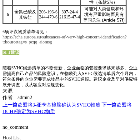
性（条款57e）
可能对人类健康和环
全氟已酸及
206-196-6
307-24-4
6
境有严重影响而具有
244-479-6
21615-47-4
其铵盐
(Article 57f)
等同关注
6项评议物质清单请见：
https://echa.europa.eu/substances-of-very-high-concern-identification?
tdsourcetag=s_pcqq_aiomsg
SFT建议
随着SVHC候选清单的不断更新，企业面临的管控要求越来越多。企业
需提高自己产品的风险意识，在物质列入SVHC候选清单后六个月内，
符合条件的企业需要完成物品中的SVHC通报。建议企业及早对供应链
展开调查，以从容应对法规变化。
来源：
作者：
admin2
上一篇
欧盟将3-亚苄基樟脑确认为SVHC物质
下一篇
欧盟将
DCHP确定为SVHC物质
no_comment
Host List