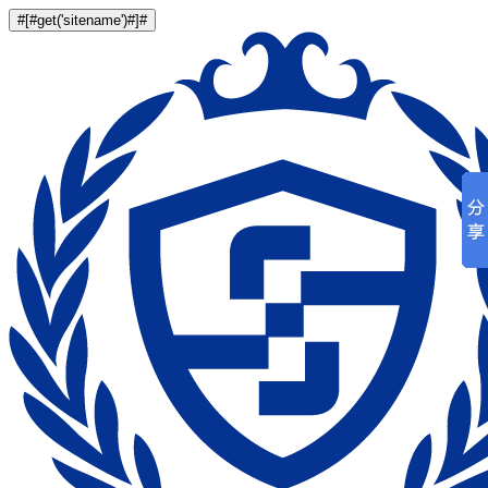
#[#get('sitename')#]#