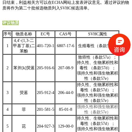
日结束，利益相关方可以在ECHA网站上发表评议意见。通过评议的物
质将作为第二十批候选物质列入SVHC候选清单。
评议物质
序号
物质名称
EC号
CAS号
SVHC属性
4,4'-(1,3-二
1
甲基丁基)二
401-720-1
6807-17-6
生殖毒性（条款57c）
苯酚
致癌性（条款57a）；
持久性、生物累积性和
2
苯并[k]荧蒽
205-916-6
207-08-9
毒性
（条款57d）；
强持久性和强生物累积
性（条款57e）
持久性、生物累积性和
毒性（条款57d）；
3
荧蒽
205-912-4
206-44-0
强持久性和强生物累积
性（条款57e）
强持久性和强生物累积
4
菲
201-581-5
85-01-8
性（条款57e）
持久性、生物累积性和
毒性（条款57d）；
5
芘
204-927-3
129-00-0
强持久性和强生物累积