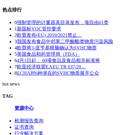
热点排行
0
强制管理的计量器具目录发布，项目由61类
1
新国标VOC管控要求
2
欧盟发布(EU) 2019/2021禁止…
3
我国发布食品中邻苯二甲酸酯类物质污染风险
4
欧盟将3-亚苄基樟脑确认为SVHC物质
5
美国食品和药管理局（FDA）
6
4月1日起， 60项食品及食品相关标准将
7
欧亚经济联盟EAEU TR 037/20…
8
ECHA对6种潜在的SVHC物质展开公众
hot news
TAG
资源中心
检测报告查询
证书查询
行业解决方案