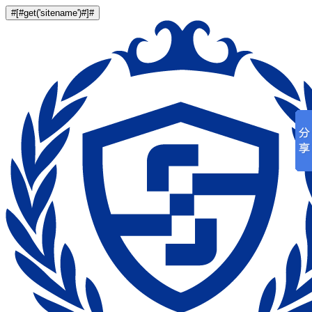
#[#get('sitename')#]#