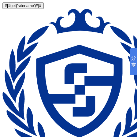
#[#get('sitename')#]#