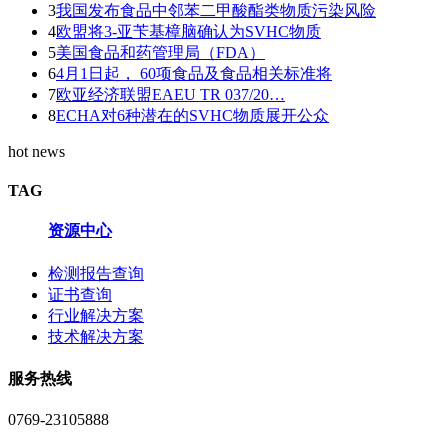
3
我国发布食品中邻苯二甲酸酯类物质污染风险
4
欧盟将3-亚苄基樟脑确认为SVHC物质
5
美国食品和药管理局（FDA）
6
4月1日起， 60项食品及食品相关标准将
7
欧亚经济联盟EAEU TR 037/20…
8
ECHA对6种潜在的SVHC物质展开公众
hot news
TAG
资源中心
检测报告查询
证书查询
行业解决方案
技术解决方案
服务热线
0769-23105888