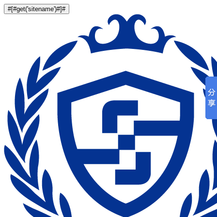
#[#get('sitename')#]#