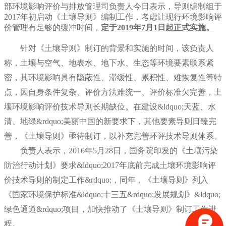
部环境影响评价与排放管理司负责人今日表示，导则编制组于
2017年初启动《土壤导则》编制工作，考虑让现行环境影响评
价管理有足够的缓冲时间，
定于2019年7月1日起正式实施。
针对《土壤导则》制订的背景和实施的时间，该负责人
称，土壤与空气、地表水、地下水、生态等环境要素联系紧
密，其环境影响具有隐蔽性、滞缓性、累积性、难恢复性等特
点，因自身条件复杂、评价方法难统一、评价标准欠完善，土
壤环境影响评价技术导则长期缺位。在建设&ldquo;天蓝、水
清、地绿&rdquo;美丽中国的新要求下，其他要素导则日臻完
善，《土壤导则》亟待制订，以补充完善环评技术导则体系。
负责人表示，2016年5月28日，国务院印发的《土壤污染
防治行动计划》要求&ldquo;2017年底前完成土壤环境影响评
价技术导则的制定工作&rdquo;，同年，《土壤导则》列入
《国家环境保护标准&ldquo;十三五&rdquo;发展规划》&ldquo;
绿色通道&rdquo;项目，加快推动了《土壤导则》制订工作进
程。