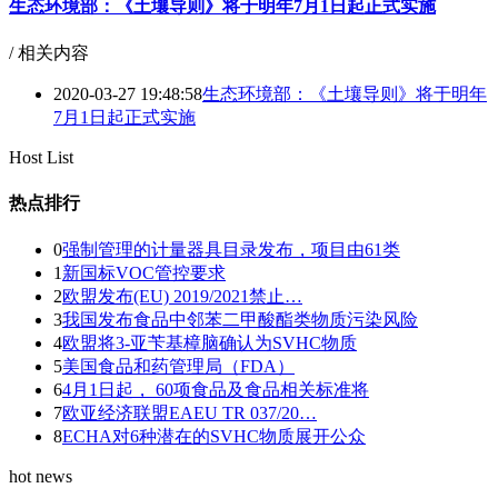
生态环境部：《土壤导则》将于明年7月1日起正式实施
/ 相关内容
2020-03-27 19:48:58
生态环境部：《土壤导则》将于明年
7月1日起正式实施
Host List
热点排行
0
强制管理的计量器具目录发布，项目由61类
1
新国标VOC管控要求
2
欧盟发布(EU) 2019/2021禁止…
3
我国发布食品中邻苯二甲酸酯类物质污染风险
4
欧盟将3-亚苄基樟脑确认为SVHC物质
5
美国食品和药管理局（FDA）
6
4月1日起， 60项食品及食品相关标准将
7
欧亚经济联盟EAEU TR 037/20…
8
ECHA对6种潜在的SVHC物质展开公众
hot news