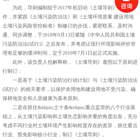
为此，导则编制组于2017年初启动《土壤导则》编制工
作，并紧跟《土壤污染防治法》和《土壤环境质量 建设用地
土壤污染风险管控标准》制修订的步伐，紧密联系、及时沟
通、同步调整，于2018年9月13日紧随《中华人民共和国土壤
污染防治法(试行)》之后发布，并考虑让现行环境影响评价管
理有足够的缓冲时间，定于2019年7月1日起正式实施。
此外，该负责人也解释称，《土壤导则》遵照以下原则进
行制订：
一是基于《土壤污染防治行动计划》与《土壤污染防治法
(试行)》的相关要求，以保护农用地和建设用地不受污染、确
保耕地安全和人居健康为基本原则。
二是在抓住&ldquo;土十条&rdquo;重点监管的八个行业基
础上，从土壤污染影响和土壤生态影
响并重的角度出发，充分
考虑不同行业对土壤环境产生影响程度存在的差异，抓住重点
行业、豁免影响较小行业，制订《土壤导则》。